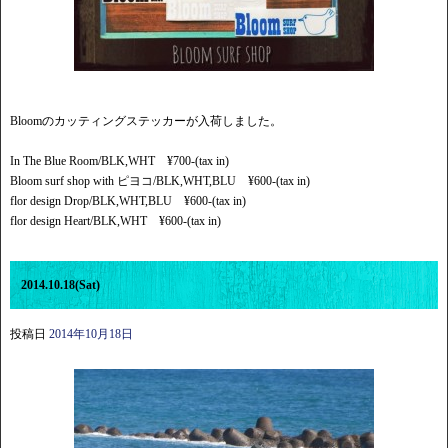
Bloomのカッティングステッカーが入荷しました。
In The Blue Room/BLK,WHT ¥700-(tax in)
Bloom surf shop with ピヨコ/BLK,WHT,BLU ¥600-(tax in)
flor design Drop/BLK,WHT,BLU ¥600-(tax in)
flor design Heart/BLK,WHT ¥600-(tax in)
2014.10.18(Sat)
投稿日
2014年10月18日