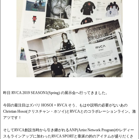
昨日 RVCA 2019 SEASON1(Spring) の展示会へ行ってきました。
今回の最注目はズバリ HOSOI × RVCA そう、もはや説明の必要がないあの
Christian Hosoi(クリスチャン・ホソイ)とRVCAとのコラボレーションライン。激
アツです！
そしてRVCA創設当時から引き継がれるANP(Artist Network Program)やレディー
スもラインアップに加わったRVCA SPORTと垂涎の的のアイテムが盛りだくさ