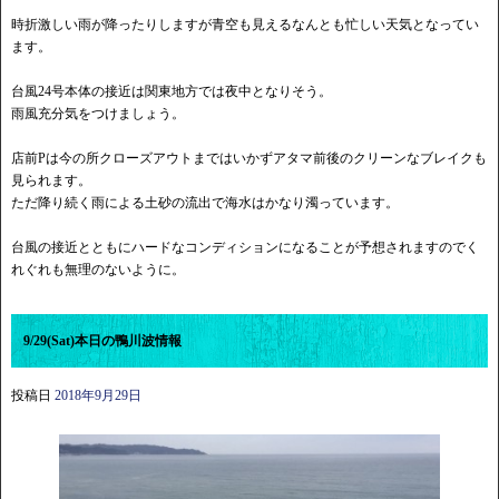
時折激しい雨が降ったりしますが青空も見えるなんとも忙しい天気となってい
ます。
台風24号本体の接近は関東地方では夜中となりそう。
雨風充分気をつけましょう。
店前Pは今の所クローズアウトまではいかずアタマ前後のクリーンなブレイクも
見られます。
ただ降り続く雨による土砂の流出で海水はかなり濁っています。
台風の接近とともにハードなコンディションになることが予想されますのでく
れぐれも無理のないように。
9/29(Sat)本日の鴨川波情報
投稿日
2018年9月29日