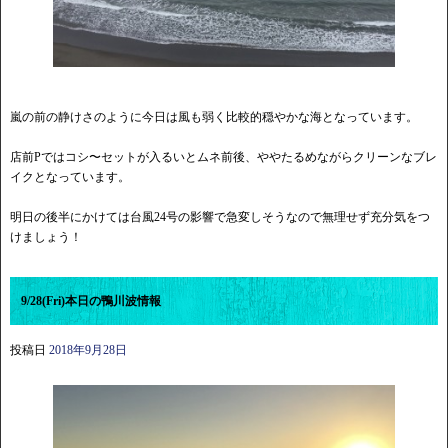
嵐の前の静けさのように今日は風も弱く比較的穏やかな海となっています。
店前Pではコシ〜セットが入るいとムネ前後、ややたるめながらクリーンなブレ
イクとなっています。
明日の後半にかけては台風24号の影響で急変しそうなので無理せず充分気をつ
けましょう！
9/28(Fri)本日の鴨川波情報
投稿日
2018年9月28日