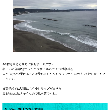
3連休も終悪と同時に波もサイズダウン…
朝イチの店前Pはコシ〜ハラサイズのパワーの弱い波。
人が少ない分乗れることは乗れましたがもう少しサイズが残って欲しかったと
ころです。
波高予想では明日はもう少しサイズが出そう。
風も強めに吹きそうなので風次第ですね。
9/16(Sun) 本日 の 鴨川波情報