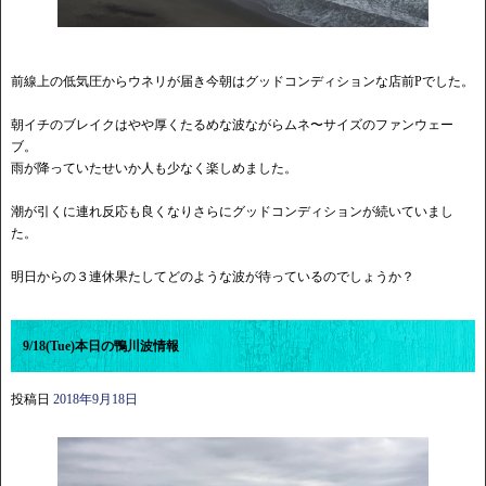
前線上の低気圧からウネリが届き今朝はグッドコンディションな店前Pでした。
朝イチのブレイクはやや厚くたるめな波ながらムネ〜サイズのファンウェー
ブ。
雨が降っていたせいか人も少なく楽しめました。
潮が引くに連れ反応も良くなりさらにグッドコンディションが続いていまし
た。
明日からの３連休果たしてどのような波が待っているのでしょうか？
9/18(Tue)本日の鴨川波情報
投稿日
2018年9月18日