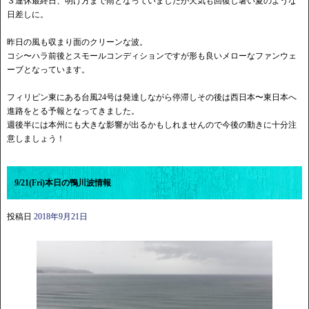
３連休最終日、明け方まで雨となっていましたが天気も回復し暑い夏のような
日差しに。
昨日の風も収まり面のクリーンな波。
コシ〜ハラ前後とスモールコンディションですが形も良いメローなファンウェ
ーブとなっています。
フィリピン東にある台風24号は発達しながら停滞しその後は西日本〜東日本へ
進路をとる予報となってきました。
週後半には本州にも大きな影響が出るかもしれませんので今後の動きに十分注
意しましょう！
9/21(Fri)本日の鴨川波情報
投稿日
2018年9月21日