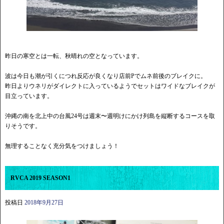
昨日の寒空とは一転、秋晴れの空となっています。
波は今日も潮が引くにつれ反応が良くなり店前Pでムネ前後のブレイクに。
昨日よりウネリがダイレクトに入っているようでセットはワイドなブレイクが
目立っています。
沖縄の南を北上中の台風24号は週末〜週明けにかけ列島を縦断するコースを取
りそうです。
無理することなく充分気をつけましょう！
RVCA 2019 SEASON1
投稿日
2018年9月27日