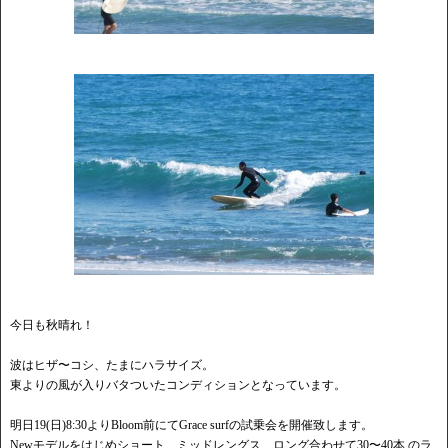
今日も秋晴れ！
波はヒザ〜コシ、たまにハラサイズ。
東よりの風が入りバタついたコンディションとなっています。
明日19(日)8:30よりBloom前にてGrace surfの試乗会を開催致します。
Newモデルをはじめショート、ミッドレングス、ロング合わせて30〜40本 のラ