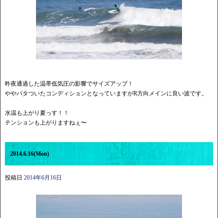
昨夜通過した温帯低気圧の影響でサイズアップ！
ややバタついたコンディションとなっていますがR方向メインに良い波です。
水温も上がり夏っす！！
テンションも上がりますねぇ〜
2014.6.16(Mon)
投稿日
2014年6月16日