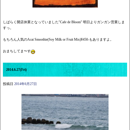
しばらく開店休業となっていました"Cafe de Bloom" 明日よりガンガン営業しま
すっ。
もちろん人気のAcai Smoothie(Soy Milk or Fruit Mix)¥450-もありますよ。
おまちしてま〜す
2014.6.27(Fri)
投稿日
2014年6月27日