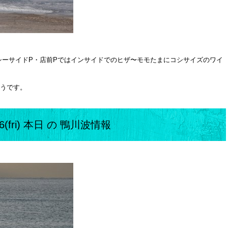
シーサイドP・店前Pではインサイドでのヒザ〜モモたまにコシサイズのワイ
ようです。
26(fri) 本日 の 鴨川波情報