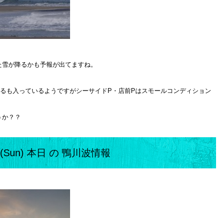
た雪が降るかも予報が出てますね。
るも入っているようですがシーサイドP・店前Pはスモールコンディション
うか？？
28(Sun) 本日 の 鴨川波情報