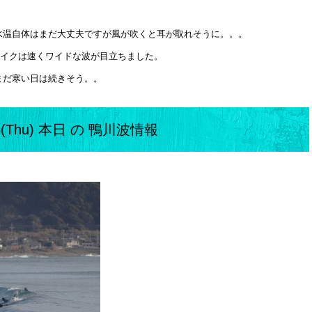
水温自体はまだ大丈夫ですが風が吹くと耳が取れそうに。。。
レイクは速くワイドな波が目立ちました。
まだ寒い日は続きそう。。
25(Thu) 本日 の 鴨川波情報