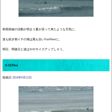
秋雨前線の活動が弱まり夏が戻って来たような天気に。
波も続き朝イチの海は風も合いFunWaveに。
明日、明後日と波はややサイズアップしそう。
9.22(Thu)
投稿日
2016年9月22日