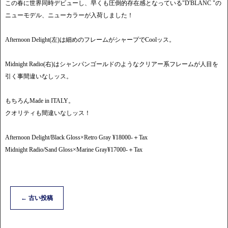
この春に世界同時デビューし、早くも圧倒的存在感となっている"D'BLANC "の
ニューモデル、ニューカラーが入荷しました！
Afternoon Delight(左)は細めのフレームがシャープでCoolッス。
Midnight Radio(右)はシャンパンゴールドのようなクリアー系フレームが人目を
引く事間違いなしッス。
もちろんMade in ITALY。
クオリティも間違いなしッス！
Afternoon Delight/Black Gloss×Retro Gray ¥18000-＋Tax
Midnight Radio/Sand Gloss×Marine Gray¥17000-＋Tax
←
古い投稿