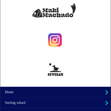
Home
Surfing school