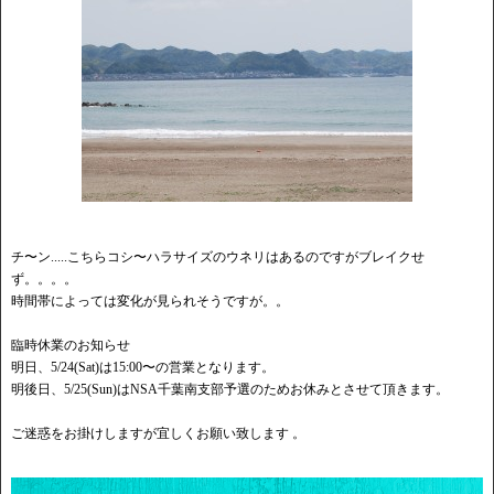
チ〜ン.....こちらコシ〜ハラサイズのウネリはあるのですがブレイクせ
ず。。。。
時間帯によっては変化が見られそうですが。。
臨時休業のお知らせ
明日、5/24(Sat)は15:00〜の営業となります。
明後日、5/25(Sun)はNSA千葉南支部予選のためお休みとさせて頂きます。
ご迷惑をお掛けしますが宜しくお願い致します 。