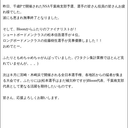
昨日、千歳Pで開催されたNSA千葉南支部予選、選手の皆さん役員の皆さんお疲
れ様でした。
波にも恵まれ無事終了となりました。
そして、Bloomからふたりのファイナリストが！
ショートボードメンクラスの松本信吾選手が４位。
ロングボードメンクラスの佐藤樹生選手が見事優勝しました！！
おめでとー。
ふたりともめちゃめちゃがんばっていました。(ワタクシ集計業務でほとんど見
れていませんが。。。)
次は８月に宮崎・木崎浜で開催される全日本選手権、各地区からの猛者が集ま
る大会です。ふたりには(松本選手はまだ補欠枠ですが)Bloom代表、千葉南支部
代表として更なる活躍を期待したいものです。
皆さん、応援よろしくお願いします。