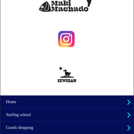
Home
Surfing school
Goods shopping