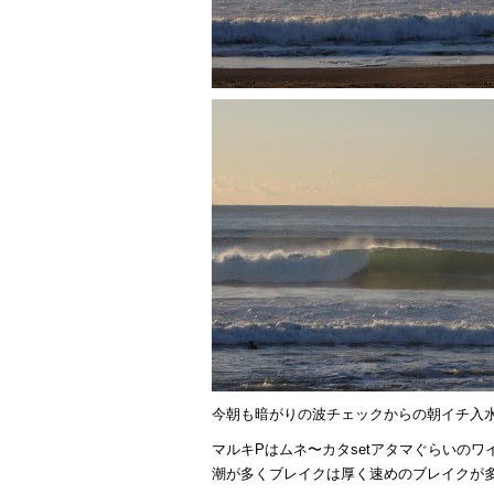
今朝も暗がりの波チェックからの朝イチ入
マルキPはムネ〜カタsetアタマぐらいの
潮が多くブレイクは厚く速めのブレイクが