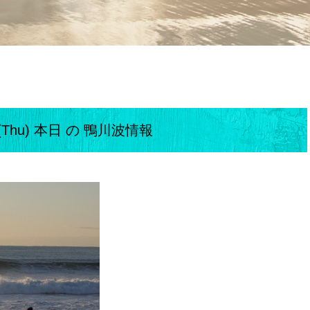
4(Thu) 本日 の 鴨川波情報