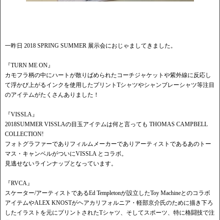
一昨日 2018 SPRING SUMMER 展示会におじゃましてきました。
『TURN ME ON』
カモフラ柄の中にハートが散りばめられたコーチジャケットや紫外線に反応し
て浮かび上がるインクを使用したプリントTシャツやシャンブレーシャツ等注目
のアイテムがたくさんありました！
『VISSLA』
2018SUMMER VISSLAの目玉アイテムは何と言っても THOMAS CAMPBELL
COLLECTION!
フォトグラファーでありフィルムメーカーでありアーティストであるあのトー
マス・キャンベルがついにVISSLA とコラボ。
見逃せないラインナップとなっています。
『RVCA』
スケーター/アーティストであるEd Templetonが設立したToy Machineとのコラボ
アイテムやALEX KNOSTがヘアカリフォルニア・軽部京介氏のために描き下ろ
したイラストを元にプリントされたTシャツ、そしてスポーツ、特に格闘技で注