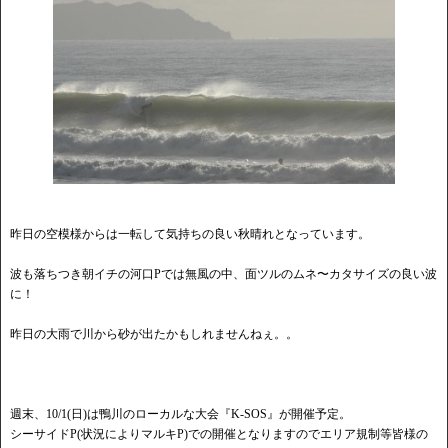
昨日の空模様からは一転して気持ちの良い秋晴れとなっています。
波も落ちつき朝イチの河口Pでは無風の中、面ツルのムネ〜カタサイズの良い波
に！
昨日の大雨で川から砂が出たかもしれませんねぇ。。
週末、10/1(日)は鴨川のローカルな大会『K-SOS』が開催予定。
シーサイドP(状況によりマルキP)での開催となりますのでエリア規制等皆様の