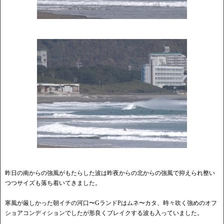
昨日の南からの強風がもたらした波は昨夜からの北からの強風で抑えられ整い
つつサイズも落ち着いてきました。
寒風が厳しかった朝イチの河口〜GランドPはムネ〜カタ、時々吹く強めのオフ
ショアコンディションでしたが形良くブレイクする波も入っていました。