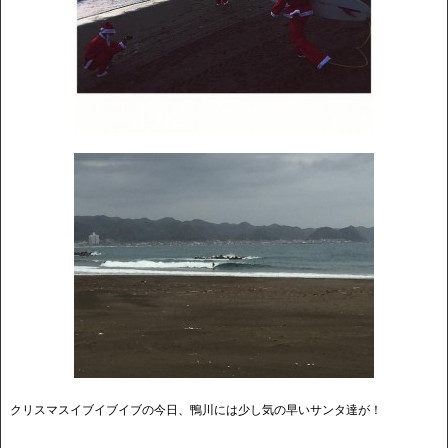
クリスマスイブイブイブの今日、鴨川には少し気の早いサンタ達が！