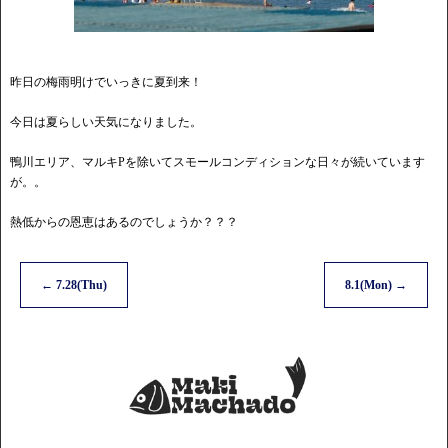
昨日の梅雨明けでいっきに夏到来！
今日は夏らしい天気になりました。
鴨川エリア、マルキPを除いてスモールコンディションな日々が続いています
が。。
熱低からの恩恵はあるのでしょうか？？？
←
7.28(Thu)
8.1(Mon)
→